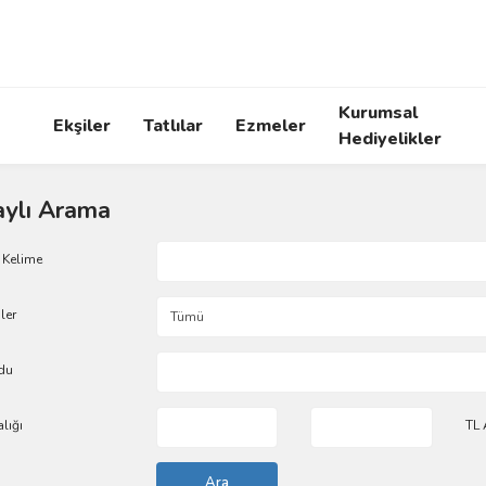
Kurumsal
Ekşiler
Tatlılar
Ezmeler
Hediyelikler
ylı Arama
 Kelime
ler
du
alığı
TL 
Ara