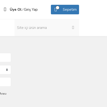
Üye Ol
Giriş Yap
Sepetim
/
Arası