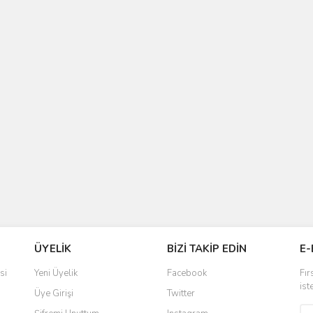
ÜYELİK
BİZİ TAKİP EDİN
E-
si
Yeni Üyelik
Facebook
Fır
ist
Üye Girişi
Twitter