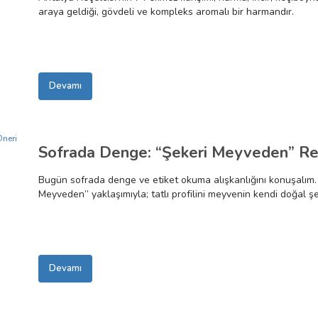
araya geldiği, gövdeli ve kompleks aromalı bir harmandır.
Devamı
Sofrada Denge: “Şekeri Meyveden” Reç
Bugün sofrada denge ve etiket okuma alışkanlığını konuşalım. 
Meyveden” yaklaşımıyla; tatlı profilini meyvenin kendi doğal ş
“diyabetik” değildir; mevzuat gereği böyle bir ifade kullanmayı
eşleştirmelerle, günün temasına uygun bir denge kurmaya yardı
Devamı