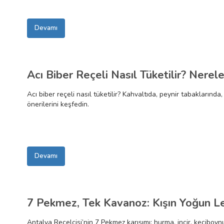
Devamı
Acı Biber Reçeli Nasıl Tüketilir? Nerele
Acı biber reçeli nasıl tüketilir? Kahvaltıda, peynir tabaklarınd
önerilerini keşfedin.
Devamı
7 Pekmez, Tek Kavanoz: Kışın Yoğun L
Antalya Reçelcisi’nin 7 Pekmez karışımı; hurma, incir, keçiboyn