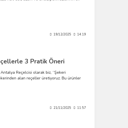
19/12/2025
14:19
ellerle 3 Pratik Öneri
Antalya Reçelcisi olarak biz, “Şekeri
ekerinden alan reçeller üretiyoruz. Bu ürünler
z/kullanamayız. Ama doğru porsiyon ve akıllı
mcı olabilirler.
21/11/2025
11:57