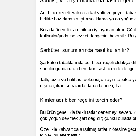
Sandviç ve atıştırmalıklarda nasıl değerlend
Acı biber reçeli, yalnızca kahvaltı ve peynir tabak
birlikte hazırlanan atıştırmalıklarda ya da yoğun
Burada önemli olan miktarı iyi ayarlamaktır. Çünkü
kullanıldığında ise lezzet dengesini bozabilir.
Şarküteri sunumlarında nasıl kullanılır?
Şarküteri tabaklarında acı biber reçeli oldukça dik
sunulduğunda ürün hem kontrast hem de denge s
Tatlı, tuzlu ve hafif acı dokunuşun aynı tabakta ye
dışına çıkan sofralarda daha da öne çıkar.
Kimler acı biber reçelini tercih eder?
Bu ürün genellikle farklı tatlar denemeyi seven, k
çok yoğun sevmek şart değildir; çünkü burada öneml
Özellikle kahvaltıda alışılmış tatların ötesine ge
için iyi bir alternatiftir.