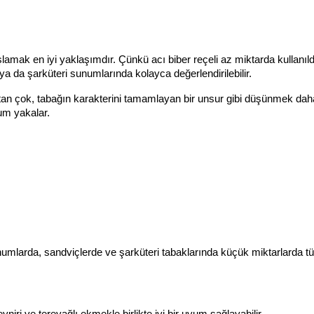
mak en iyi yaklaşımdır. Çünkü acı biber reçeli az miktarda kullanıldığ
ya da şarküteri sunumlarında kolayca değerlendirilebilir.
n çok, tabağın karakterini tamamlayan bir unsur gibi düşünmek daha
yum yakalar.
sunumlarda, sandviçlerde ve şarküteri tabaklarında küçük miktarlarda tüke
niri ve tereyağlı ekmekle birlikte iyi bir uyum sağlayabilir.