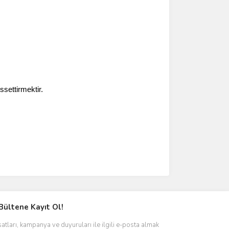
ssettirmektir.
Bültene Kayıt Ol!
satları, kampanya ve duyuruları ile ilgili e-posta almak