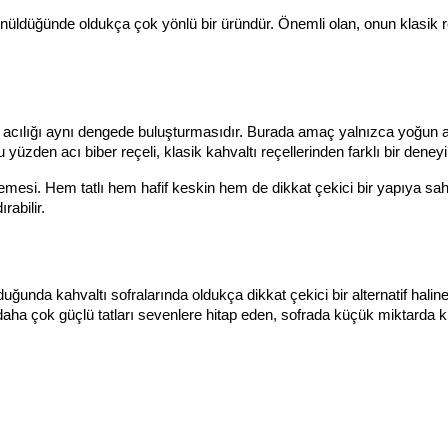
nüldüğünde oldukça çok yönlü bir üründür. Önemli olan, onun klasik reç
ık ile acılığı aynı dengede buluşturmasıdır. Burada amaç yalnızca yoğun 
u yüzden acı biber reçeli, klasik kahvaltı reçellerinden farklı bir dene
mesi. Hem tatlı hem hafif keskin hem de dikkat çekici bir yapıya sahip 
abilir.
ulduğunda kahvaltı sofralarında oldukça dikkat çekici bir alternatif halin
daha çok güçlü tatları sevenlere hitap eden, sofrada küçük miktarda kul