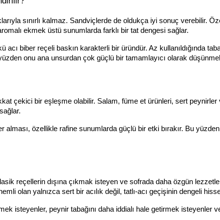
irilir?
larıyla sınırlı kalmaz. Sandviçlerde de oldukça iyi sonuç verebilir. Öze
 aromalı ekmek üstü sunumlarda farklı bir tat dengesi sağlar.
 acı biber reçeli baskın karakterli bir üründür. Az kullanıldığında taba
 Bu yüzden onu ana unsurdan çok güçlü bir tamamlayıcı olarak düşünm
kat çekici bir eşleşme olabilir. Salam, füme et ürünleri, sert peynirler 
ağlar.
r alması, özellikle rafine sunumlarda güçlü bir etki bırakır. Bu yüzden 
lasik reçellerin dışına çıkmak isteyen ve sofrada daha özgün lezzetler ar
i olan yalnızca sert bir acılık değil, tatlı-acı geçişinin dengeli hisse
çmek isteyenler, peynir tabağını daha iddialı hale getirmek isteyenler v