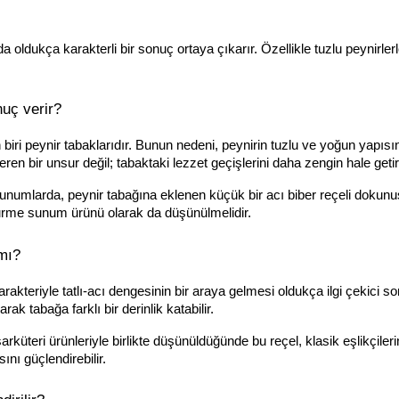
 oldukça karakterli bir sonuç ortaya çıkarır. Özellikle tuzlu peynirlerle 
nuç verir?
biri peynir tabaklarıdır. Bunun nedeni, peynirin tuzlu ve yoğun yapısını
n bir unsur değil; tabaktaki lezzet geçişlerini daha zengin hale getiren
sunumlarda, peynir tabağına eklenen küçük bir acı biber reçeli dokunu
gurme sunum ürünü olarak da düşünülmelidir.
 mı?
karakteriyle tatlı-acı dengesinin bir araya gelmesi oldukça ilgi çekici so
ak tabağa farklı bir derinlik katabilir.
rküteri ürünleriyle birlikte düşünüldüğünde bu reçel, klasik eşlikçilerin
ını güçlendirebilir.