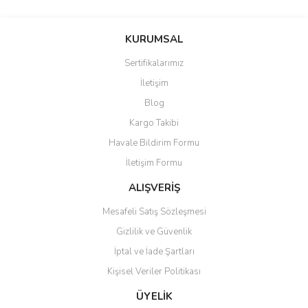
Bu ürünün fiyat bilgisi, resim, ürün açıklamalarında ve diğer
konularda yetersiz gördüğünüz noktaları öneri formunu kullanarak
Bu ürüne ilk yorumu siz yapın!
KURUMSAL
tarafımıza iletebilirsiniz.
Görüş ve önerileriniz için teşekkür ederiz.
Sertifikalarımız
Yorum Yaz
İletişim
Ürün resmi kalitesiz, bozuk veya görüntülenemiyor.
Blog
Ürün açıklamasında eksik bilgiler bulunuyor.
Kargo Takibi
Ürün bilgilerinde hatalar bulunuyor.
Havale Bildirim Formu
Ürün fiyatı diğer sitelerden daha pahalı.
İletişim Formu
Bu ürüne benzer farklı alternatifler olmalı.
ALIŞVERİŞ
Mesafeli Satış Sözleşmesi
Gizlilik ve Güvenlik
İptal ve İade Şartları
Gönder
Kişisel Veriler Politikası
ÜYELİK