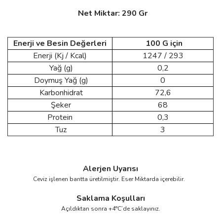
Net Miktar: 290 Gr
Enerji ve Besin Değerleri
100 G için
Enerji (Kj / Kcal)
1247 / 293
Yağ (g)
0,2
Doymuş Yağ (g)
0
Karbonhidrat
72,6
Şeker
68
Protein
0,3
Tuz
3
Alerjen Uyarısı
Ceviz işlenen bantta üretilmiştir. Eser Miktarda içerebilir.
Saklama Koşulları
Açıldıktan sonra +4°C’de saklayınız.