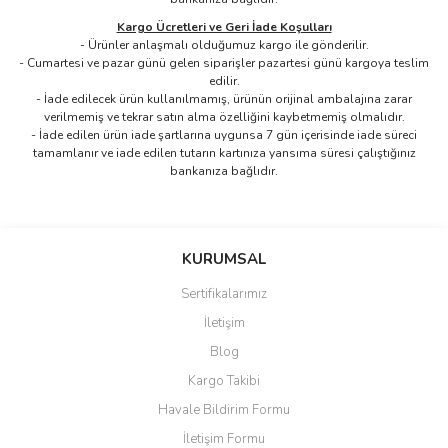
Kargo Ücretleri ve Geri İade Koşulları
- Ürünler anlaşmalı olduğumuz kargo ile gönderilir.
- Cumartesi ve pazar günü gelen siparişler pazartesi günü kargoya teslim
edilir.
- İade edilecek ürün kullanılmamış, ürünün orijinal ambalajına zarar
verilmemiş ve tekrar satın alma özelliğini kaybetmemiş olmalıdır.
- İade edilen ürün iade şartlarına uygunsa 7 gün içerisinde iade süreci
tamamlanır ve iade edilen tutarın kartınıza yansıma süresi çalıştığınız
bankanıza bağlıdır.
Bu ürünün fiyat bilgisi, resim, ürün açıklamalarında ve diğer
konularda yetersiz gördüğünüz noktaları öneri formunu kullanarak
Bu ürüne ilk yorumu siz yapın!
KURUMSAL
tarafımıza iletebilirsiniz.
Görüş ve önerileriniz için teşekkür ederiz.
Sertifikalarımız
Yorum Yaz
İletişim
Ürün resmi kalitesiz, bozuk veya görüntülenemiyor.
Blog
Ürün açıklamasında eksik bilgiler bulunuyor.
Kargo Takibi
Ürün bilgilerinde hatalar bulunuyor.
Havale Bildirim Formu
Ürün fiyatı diğer sitelerden daha pahalı.
İletişim Formu
Bu ürüne benzer farklı alternatifler olmalı.