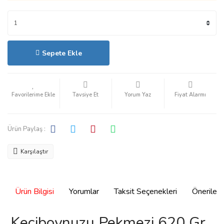
Sepete Ekle
Hızlı Satın Al
Tavsiye Et
Yorum Yaz
Fiyat Alarmı
Ürün Paylaş :
Karşılaştır
Ürün Bilgisi
Yorumlar
Taksit Seçenekleri
Önerilerin
Keçiboynuzu Pekmezi 620 Gr