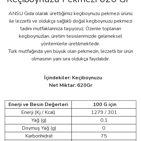
ANSU Gıda olarak ürettiğimiz keçiboynuzu pekmezi ürünü
ile lezzetli ve oldukça sağlıklı doğal keçiboynuzu pekmezi
tadını mutfaklarınıza taşıyoruz. Özenle toplanan
keçiboynuzları, üretim tesislerimizde geleneksel
yöntemlerle üretilmektedir.
Türk mutfağında yeri büyük olan pekmezin, lezzetli bir ürün
olmasının yanı sıra oldukça faydalıdır.
İçindekiler: Keçiboynuzu
Net Miktar: 620
Gr
Enerji ve Besin Değerleri
100 G için
Enerji (Kj / Kcal)
1279 / 301
Yağ (g)
0,1
Doymuş Yağ (g)
0
Karbonhidrat
75