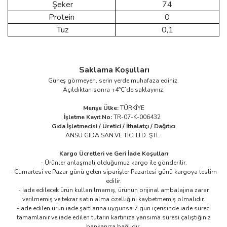
Şeker
74
Protein
0
Tuz
0,1
Saklama Koşulları
Güneş görmeyen, serin yerde muhafaza ediniz.
Açıldıktan sonra +4°C’de saklayınız.
Menşe Ülke:
TÜRKİYE
İşletme Kayıt No:
TR-07-K-006432
Gıda İşletmecisi / Üretici / İthalatçı / Dağıtıcı
ANSU GIDA SAN.VE TİC. LTD. ŞTİ.
Kargo Ücretleri ve Geri İade Koşulları
- Ürünler anlaşmalı olduğumuz kargo ile gönderilir.​
- Cumartesi ve Pazar günü gelen siparişler Pazartesi günü kargoya teslim
edilir.
- İade edilecek ürün kullanılmamış, ürünün orijinal ambalajına zarar
verilmemiş ve tekrar satın alma özelliğini kaybetmemiş olmalıdır.
-İade edilen ürün iade şartlarına uygunsa 7 gün içerisinde iade süreci
tamamlanır ve iade edilen tutarın kartınıza yansıma süresi çalıştığınız
bankanıza bağlıdır.