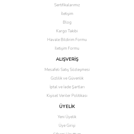
Görüş ve önerileriniz için teşekkür ederiz.
Sertifikalarımız
Yorum Yaz
İletişim
Ürün resmi kalitesiz, bozuk veya görüntülenemiyor.
Blog
Ürün açıklamasında eksik bilgiler bulunuyor.
Kargo Takibi
Ürün bilgilerinde hatalar bulunuyor.
Havale Bildirim Formu
Ürün fiyatı diğer sitelerden daha pahalı.
İletişim Formu
Bu ürüne benzer farklı alternatifler olmalı.
ALIŞVERİŞ
Mesafeli Satış Sözleşmesi
Gizlilik ve Güvenlik
İptal ve İade Şartları
Gönder
Kişisel Veriler Politikası
ÜYELİK
Yeni Üyelik
Üye Girişi