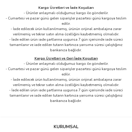
Kargo Ücretleri ve İade Koşulları
- Ürünler anlaşmalı olduğumuz kargo ile gönderilir.​
- Cumartesi ve pazar günü gelen siparişler pazartesi günü kargoya teslim
edilir.
- İade edilecek ürün kullanılmamış, ürünün orijinal ambalajına zarar
verilmemiş ve tekrar satın alma özelliğini kaybetmemiş olmalıdır.
- İade edilen ürün iade şartlarına uygunsa 7 gün içerisinde iade süreci
tamamlanır ve iade edilen tutarın kartınıza yansıma süresi çalıştığınız
bankanıza bağlıdır.
Kargo Ücretleri ve Geri İade Koşulları
- Ürünler anlaşmalı olduğumuz kargo ile gönderilir.
- Cumartesi ve pazar günü gelen siparişler pazartesi günü kargoya teslim
edilir.
- İade edilecek ürün kullanılmamış, ürünün orijinal ambalajına zarar
verilmemiş ve tekrar satın alma özelliğini kaybetmemiş olmalıdır.
- İade edilen ürün iade şartlarına uygunsa 7 gün içerisinde iade süreci
tamamlanır ve iade edilen tutarın kartınıza yansıma süresi çalıştığınız
bankanıza bağlıdır.
Bu ürünün fiyat bilgisi, resim, ürün açıklamalarında ve diğer
konularda yetersiz gördüğünüz noktaları öneri formunu kullanarak
Bu ürüne ilk yorumu siz yapın!
KURUMSAL
tarafımıza iletebilirsiniz.