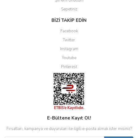
Şifremi Unuttum
Sepetiniz
BİZİ TAKİP EDİN
Facebook
Twitter
Instagram
Youtube
Pinterest
E-Bültene Kayıt Ol!
Fırsatları, kampanya ve duyuruları ile ilgili e-posta almak ister misiniz?