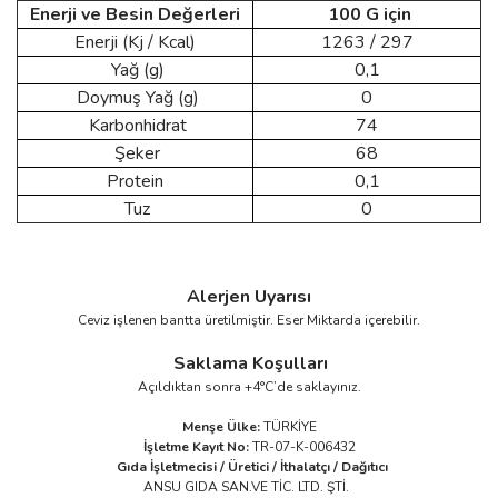
Enerji ve Besin Değerleri
100 G için
Enerji (Kj / Kcal)
1263 / 297
Yağ (g)
0,1
Doymuş Yağ (g)
0
Karbonhidrat
74
Şeker
68
Protein
0,1
Tuz
0
Alerjen Uyarısı
Ceviz işlenen bantta üretilmiştir. Eser Miktarda içerebilir.
Saklama Koşulları
Açıldıktan sonra +4°C’de saklayınız.
Menşe Ülke:
TÜRKİYE
İşletme Kayıt No:
TR-07-K-006432
Gıda İşletmecisi / Üretici / İthalatçı / Dağıtıcı
ANSU GIDA SAN.VE TİC. LTD. ŞTİ.