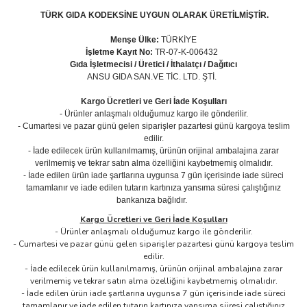
TÜRK GIDA KODEKSİNE UYGUN OLARAK ÜRETİLMİŞTİR.
Menşe Ülke:
TÜRKİYE
İşletme Kayıt No:
TR-07-K-006432
Gıda İşletmecisi / Üretici / İthalatçı / Dağıtıcı
ANSU GIDA SAN.VE TİC. LTD. ŞTİ.
Kargo Ücretleri ve Geri İade Koşulları
- Ürünler anlaşmalı olduğumuz kargo ile gönderilir.
- Cumartesi ve pazar günü gelen siparişler pazartesi günü kargoya teslim
edilir.
- İade edilecek ürün kullanılmamış, ürünün orijinal ambalajına zarar
verilmemiş ve tekrar satın alma özelliğini kaybetmemiş olmalıdır.
- İade edilen ürün iade şartlarına uygunsa 7 gün içerisinde iade süreci
tamamlanır ve iade edilen tutarın kartınıza yansıma süresi çalıştığınız
bankanıza bağlıdır.
Kargo Ücretleri ve Geri İade Koşulları
- Ürünler anlaşmalı olduğumuz kargo ile gönderilir.
- Cumartesi ve pazar günü gelen siparişler pazartesi günü kargoya teslim
edilir.
- İade edilecek ürün kullanılmamış, ürünün orijinal ambalajına zarar
verilmemiş ve tekrar satın alma özelliğini kaybetmemiş olmalıdır.
- İade edilen ürün iade şartlarına uygunsa 7 gün içerisinde iade süreci
tamamlanır ve iade edilen tutarın kartınıza yansıma süresi çalıştığınız