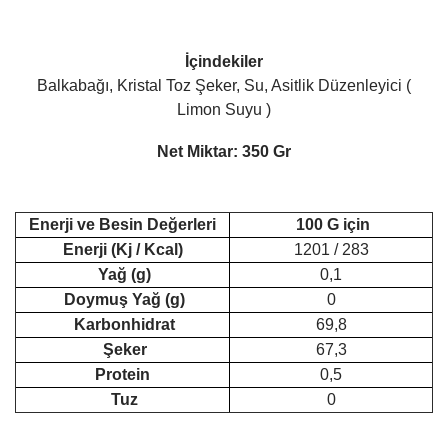
İçindekiler
Balkabağı, Kristal Toz Şeker, Su, Asitlik Düzenleyici (
Limon Suyu )
Net Miktar: 350 Gr
Enerji ve Besin Değerleri
100 G için
Enerji (Kj / Kcal)
1201 / 283
Yağ (g)
0,1
Doymuş Yağ (g)
0
Karbonhidrat
69,8
Şeker
67,3
Protein
0,5
Tuz
0