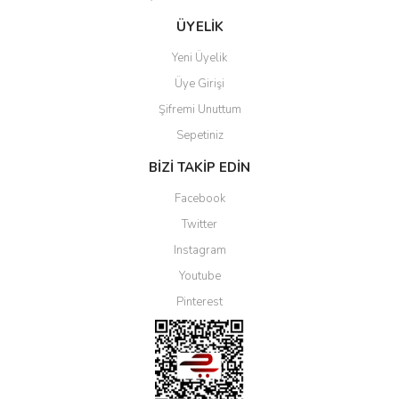
ÜYELİK
Yeni Üyelik
Üye Girişi
Şifremi Unuttum
Sepetiniz
BİZİ TAKİP EDİN
Facebook
Twitter
Instagram
Youtube
Pinterest