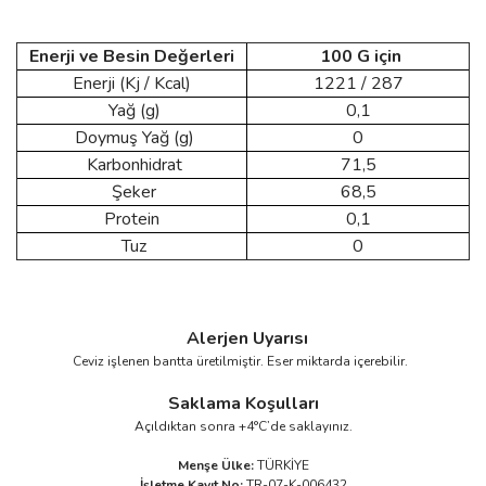
Enerji ve Besin Değerleri
100 G için
Enerji (Kj / Kcal)
1221 / 287
Yağ (g)
0,1
Doymuş Yağ (g)
0
Karbonhidrat
71,5
Şeker
68,5
Protein
0,1
Tuz
0
Alerjen Uyarısı
Ceviz işlenen bantta üretilmiştir. Eser miktarda içerebilir.
Saklama Koşulları
Açıldıktan sonra +4°C’de saklayınız.
Menşe Ülke:
TÜRKİYE
İşletme Kayıt No:
TR-07-K-006432