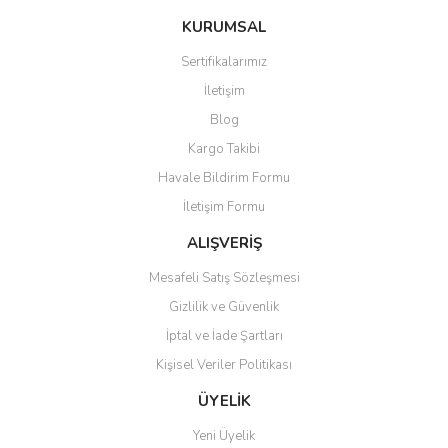
konularda yetersiz gördüğünüz noktaları öneri formunu kullanarak
Bu ürüne ilk yorumu siz yapın!
KURUMSAL
tarafımıza iletebilirsiniz.
Görüş ve önerileriniz için teşekkür ederiz.
Sertifikalarımız
Yorum Yaz
İletişim
Ürün resmi kalitesiz, bozuk veya görüntülenemiyor.
Blog
Ürün açıklamasında eksik bilgiler bulunuyor.
Kargo Takibi
Ürün bilgilerinde hatalar bulunuyor.
Havale Bildirim Formu
Ürün fiyatı diğer sitelerden daha pahalı.
İletişim Formu
Bu ürüne benzer farklı alternatifler olmalı.
ALIŞVERİŞ
Mesafeli Satış Sözleşmesi
Gizlilik ve Güvenlik
İptal ve İade Şartları
Gönder
Kişisel Veriler Politikası
ÜYELİK
Yeni Üyelik