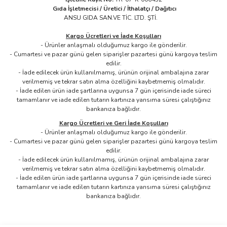
Gıda İşletmecisi / Üretici / İthalatçı / Dağıtıcı
ANSU GIDA SAN.VE TİC. LTD. ŞTİ.
Kargo Ücretleri ve İade Koşulları
- Ürünler anlaşmalı olduğumuz kargo ile gönderilir.​
- Cumartesi ve pazar günü gelen siparişler pazartesi günü kargoya teslim
edilir.
- İade edilecek ürün kullanılmamış, ürünün orijinal ambalajına zarar
verilmemiş ve tekrar satın alma özelliğini kaybetmemiş olmalıdır.
- İade edilen ürün iade şartlarına uygunsa 7 gün içerisinde iade süreci
tamamlanır ve iade edilen tutarın kartınıza yansıma süresi çalıştığınız
bankanıza bağlıdır.
Kargo Ücretleri ve Geri İade Koşulları
- Ürünler anlaşmalı olduğumuz kargo ile gönderilir.
- Cumartesi ve pazar günü gelen siparişler pazartesi günü kargoya teslim
edilir.
- İade edilecek ürün kullanılmamış, ürünün orijinal ambalajına zarar
verilmemiş ve tekrar satın alma özelliğini kaybetmemiş olmalıdır.
- İade edilen ürün iade şartlarına uygunsa 7 gün içerisinde iade süreci
tamamlanır ve iade edilen tutarın kartınıza yansıma süresi çalıştığınız
bankanıza bağlıdır.
Bu ürünün fiyat bilgisi, resim, ürün açıklamalarında ve diğer