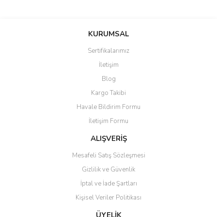
Bu ürünün fiyat bilgisi, resim, ürün açıklamalarında ve diğer
konularda yetersiz gördüğünüz noktaları öneri formunu kullanarak
Bu ürüne ilk yorumu siz yapın!
KURUMSAL
tarafımıza iletebilirsiniz.
Görüş ve önerileriniz için teşekkür ederiz.
Sertifikalarımız
Yorum Yaz
İletişim
Ürün resmi kalitesiz, bozuk veya görüntülenemiyor.
Blog
Ürün açıklamasında eksik bilgiler bulunuyor.
Kargo Takibi
Ürün bilgilerinde hatalar bulunuyor.
Havale Bildirim Formu
Ürün fiyatı diğer sitelerden daha pahalı.
İletişim Formu
Bu ürüne benzer farklı alternatifler olmalı.
ALIŞVERİŞ
Mesafeli Satış Sözleşmesi
Gizlilik ve Güvenlik
İptal ve İade Şartları
Gönder
Kişisel Veriler Politikası
ÜYELİK