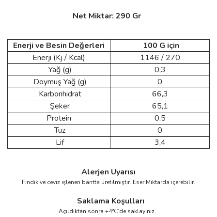
Net Miktar: 290 Gr
Enerji ve Besin Değerleri
100 G için
Enerji (Kj / Kcal)
1146 / 270
Yağ (g)
0,3
Doymuş Yağ (g)
0
Karbonhidrat
66,3
Şeker
65,1
Protein
0,5
Tuz
0
Lif
3,4
Alerjen Uyarısı
Fındık ve ceviz işlenen bantta üretilmiştir. Eser Miktarda içerebilir.
Saklama Koşulları
Açıldıktan sonra +4°C’de saklayınız.