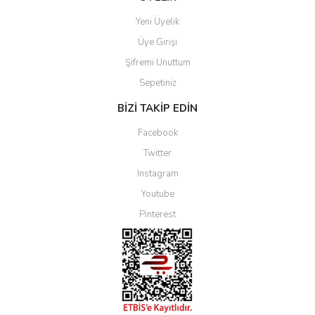
Yeni Üyelik
Üye Girişi
Şifremi Unuttum
Sepetiniz
BİZİ TAKİP EDİN
Facebook
Twitter
Instagram
Youtube
Pinterest