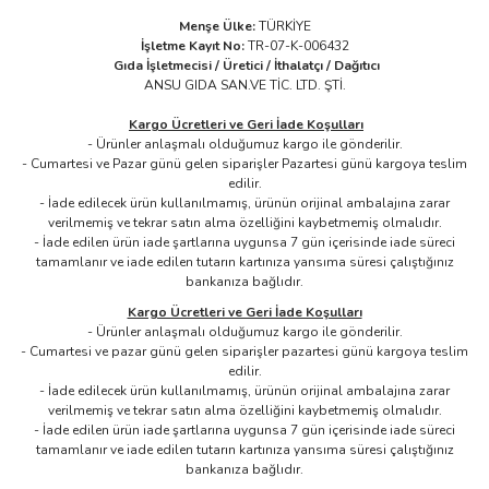
Menşe Ülke:
TÜRKİYE
İşletme Kayıt No:
TR-07-K-006432
Gıda İşletmecisi / Üretici / İthalatçı / Dağıtıcı
ANSU GIDA SAN.VE TİC. LTD. ŞTİ.
Kargo Ücretleri ve Geri İade Koşulları
- Ürünler anlaşmalı olduğumuz kargo ile gönderilir.​
- Cumartesi ve Pazar günü gelen siparişler Pazartesi günü kargoya teslim
edilir.
- İade edilecek ürün kullanılmamış, ürünün orijinal ambalajına zarar
verilmemiş ve tekrar satın alma özelliğini kaybetmemiş olmalıdır.
- İade edilen ürün iade şartlarına uygunsa 7 gün içerisinde iade süreci
tamamlanır ve iade edilen tutarın kartınıza yansıma süresi çalıştığınız
bankanıza bağlıdır.
Kargo Ücretleri ve Geri İade Koşulları
- Ürünler anlaşmalı olduğumuz kargo ile gönderilir.
- Cumartesi ve pazar günü gelen siparişler pazartesi günü kargoya teslim
edilir.
- İade edilecek ürün kullanılmamış, ürünün orijinal ambalajına zarar
verilmemiş ve tekrar satın alma özelliğini kaybetmemiş olmalıdır.
- İade edilen ürün iade şartlarına uygunsa 7 gün içerisinde iade süreci
tamamlanır ve iade edilen tutarın kartınıza yansıma süresi çalıştığınız
bankanıza bağlıdır.