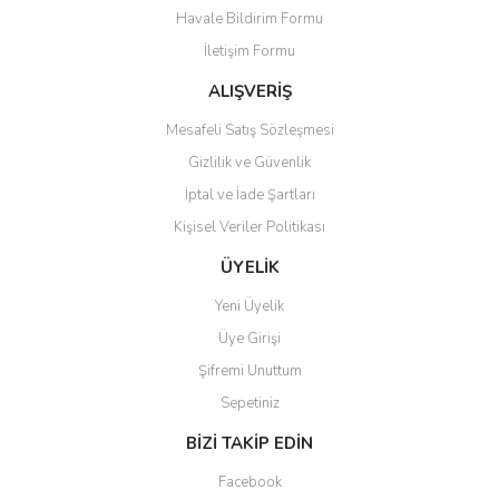
Havale Bildirim Formu
Ürün fiyatı diğer sitelerden daha pahalı.
İletişim Formu
Bu ürüne benzer farklı alternatifler olmalı.
ALIŞVERİŞ
Mesafeli Satış Sözleşmesi
Gizlilik ve Güvenlik
İptal ve İade Şartları
Gönder
Kişisel Veriler Politikası
ÜYELİK
Yeni Üyelik
Üye Girişi
Şifremi Unuttum
Sepetiniz
BİZİ TAKİP EDİN
Facebook