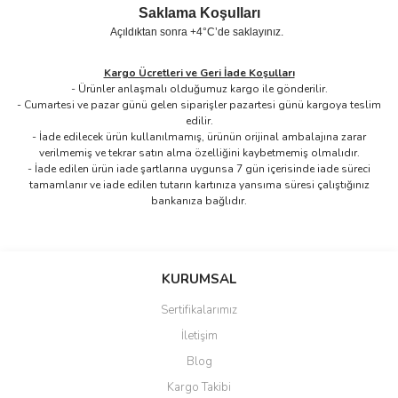
Saklama Koşulları
Açıldıktan sonra +4°C’de saklayınız.
Kargo Ücretleri ve Geri İade Koşulları
- Ürünler anlaşmalı olduğumuz kargo ile gönderilir.
- Cumartesi ve pazar günü gelen siparişler pazartesi günü kargoya teslim
edilir.
- İade edilecek ürün kullanılmamış, ürünün orijinal ambalajına zarar
verilmemiş ve tekrar satın alma özelliğini kaybetmemiş olmalıdır.
- İade edilen ürün iade şartlarına uygunsa 7 gün içerisinde iade süreci
tamamlanır ve iade edilen tutarın kartınıza yansıma süresi çalıştığınız
bankanıza bağlıdır.
Bu ürünün fiyat bilgisi, resim, ürün açıklamalarında ve diğer
konularda yetersiz gördüğünüz noktaları öneri formunu kullanarak
Bu ürüne ilk yorumu siz yapın!
KURUMSAL
tarafımıza iletebilirsiniz.
Görüş ve önerileriniz için teşekkür ederiz.
Sertifikalarımız
Yorum Yaz
İletişim
Ürün resmi kalitesiz, bozuk veya görüntülenemiyor.
Blog
Ürün açıklamasında eksik bilgiler bulunuyor.
Kargo Takibi
Ürün bilgilerinde hatalar bulunuyor.