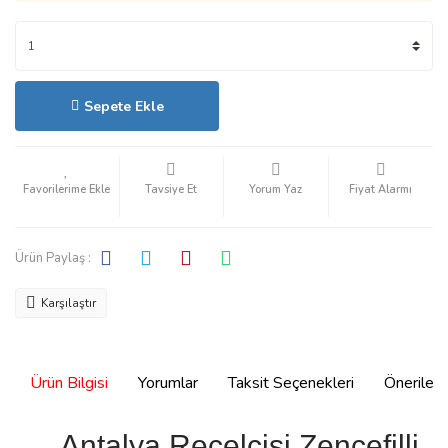
Sepete Ekle
Hızlı Satın Al
Tavsiye Et
Yorum Yaz
Fiyat Alarmı
Ürün Paylaş :
Karşılaştır
Ürün Bilgisi
Yorumlar
Taksit Seçenekleri
Önerilerin
Antalya Reçelcisi Zencefilli