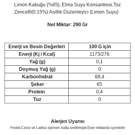
Limon Kabuğu (%65), Elma Suyu Konsantresi,Toz
Zencefil(0.15%) Asitlik Düzenleyici (Limon Suyu
)
Net Miktar: 290 Gr
Enerji ve Besin Değerleri
100 G için
Enerji (Kj / Kcal)
1173/276
Yağ (g)
0,1
Doymuş Yağ (g)
0
Karbonhidrat
68,4
Şeker
65
Protein
0,4
Tuz
0
Alerjen Uyarısı
Fındık,Ceviz ve Laktoz işlenen hatta üretilmiştir.Eser miktarda içerebilir